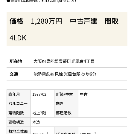
●豊能町立図書館：約1320ｍ(徒歩17分)
価格
1,280万円
中古戸建
間取
4LDK
所在地
大阪府豊能郡豊能町光風台4丁目
交通
能勢電鉄妙見線 光風台駅 徒歩6分
築年月
1977/02
新築/中古
中古
バルコニー
向き
建物階数
地上2階
部屋階数
建物構造
木造
敷地全体面