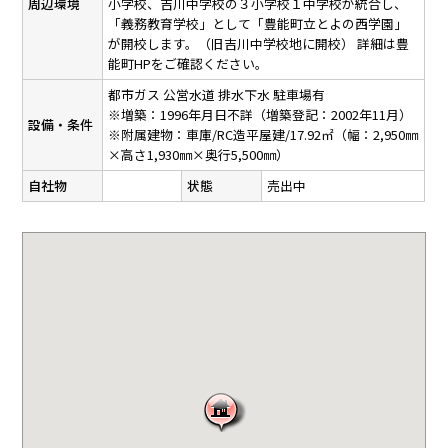
周辺環境
小学校、吉川中学校の３小学校１中学校が統合し、
「義務教育学校」として「豊能町立とよの西学園」
が開校します。（旧吉川中学校地に開校） 詳細は豊
能町HPをご確認ください。
都市ガス
公営水道
排水下水
駐車場有
※増築：1996年月日不詳（増築登記：2002年11月）
設備・条件
※附属建物：車庫/RC造平屋建/17.92㎡（幅：2,950㎜
×高さ1,930㎜×奥行5,500㎜）
自社物
状態
売出中