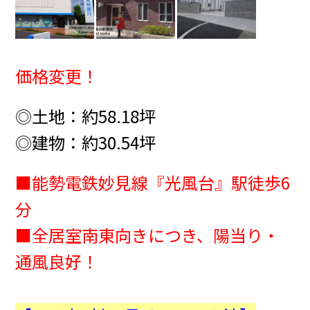
価格変更！
◎土地：約58.18
坪
◎建物：約30.54
坪
■能勢電鉄妙見線『光風台』駅徒歩6
分
■全居室南東向きにつき、陽当り・
通風良好！