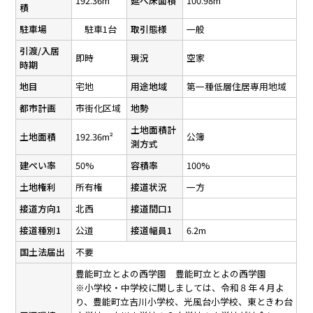
192.36m²
延べ床面積
100.98m²
積
駐車場
駐車1台
取引態様
一般
引渡/入居
即時
現況
空家
時期
地目
宅地
用途地域
第一種低層住居専用地域
都市計画
市街化区域
地勢
土地面積計
土地面積
192.36m²
公簿
測方式
建ぺい率
50%
容積率
100%
土地権利
所有権
接道状況
一方
接道方向1
北西
接道間口1
接道種別1
公道
接道幅員1
6.2m
国土法届出
不要
豊能町立とよの西学園 豊能町立とよの西学園
※小学校・中学校に関しましては、令和８年４月よ
り、豊能町立吉川小学校、光風台小学校、東ときわ台