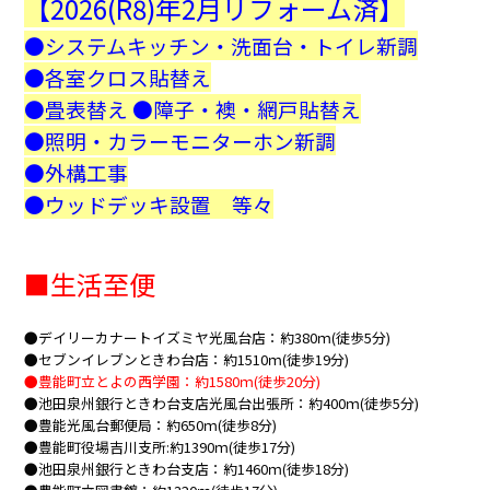
【2026(R8)年2月リフォーム済】
●システムキッチン・洗面台・トイレ新調
●各室クロス貼替え
●畳表替え ●障子・襖・網戸貼替え
●照明・カラーモニターホン新調
●外構工事
●ウッドデッキ設置 等々
■生活至便
●デイリーカナートイズミヤ光風台店：約380ｍ(徒歩5分)
●セブンイレブンときわ台店：約1510ｍ(徒歩19分)
●豊能町立とよの西学園：約1580ｍ(徒歩20分)
●池田泉州銀行ときわ台支店光風台出張所：約400ｍ(徒歩5分)
●豊能光風台郵便局：約650ｍ(徒歩8分)
●豊能町役場吉川支所:約1390ｍ(徒歩17分)
●池田泉州銀行ときわ台支店：約1460ｍ(徒歩18分)