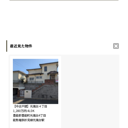
最近見た物件
【中古戸建】光風台４丁目
1,280万円
4LDK
豊能郡豊能町光風台4丁目
能勢電鉄妙見線光風台駅