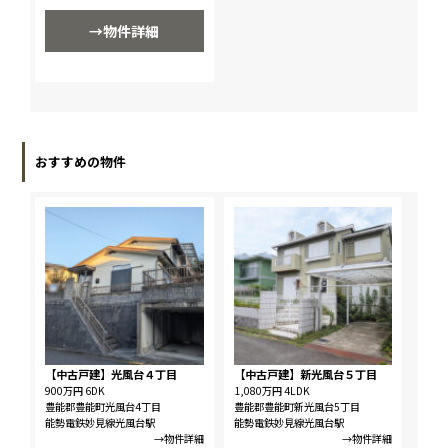
→物件詳細
おすすめの物件
【中古戸建】光風台４丁目
【中古戸建】新光風台５丁目
900万円
6DK
1,080万円
4LDK
豊能郡豊能町光風台4丁目
豊能郡豊能町新光風台5丁目
能勢電鉄妙見線光風台駅
能勢電鉄妙見線光風台駅
→物件詳細
→物件詳細