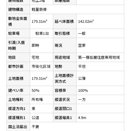
建物階数
地上2階
部屋階数
建物構造
軽量鉄骨
敷地全体面
179.31m²
延べ床面積
142.02m²
積
駐車場
駐車1台
取引態様
一般
引渡/入居
即時
現況
空家
時期
地目
宅地
用途地域
第一種低層住居専用地域
都市計画
市街化区域
地勢
平坦
土地面積計
土地面積
179.31m²
公簿
測方式
建ぺい率
50%
容積率
100%
土地権利
所有権
接道状況
一方
接道方向1
東
接道間口1
接道種別1
公道
接道幅員1
4.9m
国土法届出
不要