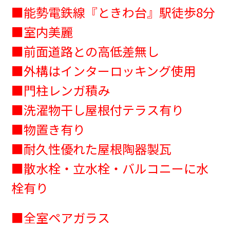
■能勢電鉄線『ときわ台』駅徒歩8分
■室内美麗
■前面道路との高低差無し
■外構はインターロッキング使用
■門柱レンガ積み
■洗濯物干し屋根付テラス有り
■物置き有り
■耐久性優れた屋根陶器製瓦
■散水栓・立水栓・バルコニーに水
栓有り
■全室ペアガラス