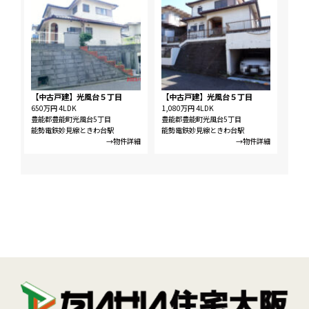
【中古戸建】光風台５丁目
【中古戸建】光風台５丁目
650万円
4LDK
1,080万円
4LDK
豊能郡豊能町光風台5丁目
豊能郡豊能町光風台5丁目
能勢電鉄妙見線ときわ台駅
能勢電鉄妙見線ときわ台駅
→物件詳細
→物件詳細