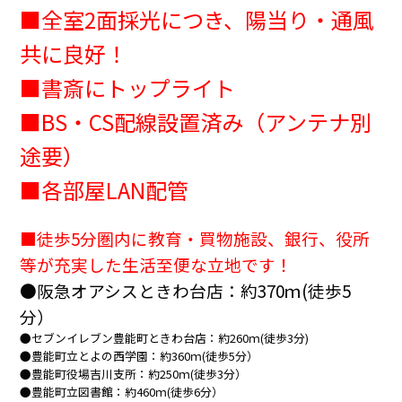
■全室2面採光につき、陽当り・通風
共に良好！
■書斎にトップライト
■BS・CS配線設置済み（アンテナ別
途要）
■各部屋LAN配管
■徒歩5分圏内に教育・買物施設、銀行、役所
等が充実した
生活至便な立地です！
●阪急オアシスときわ台店：約370ｍ(徒歩5
分）
●セブンイレブン豊能町ときわ台店：約260ｍ(徒歩3分)
●豊能町立とよの西学園：約360ｍ(徒歩5分）
●豊能町役場吉川支所：約250ｍ(徒歩3分）
●豊能町立図書館：約460ｍ(徒歩6分）