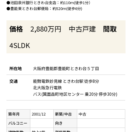
●池田泉州銀行ときわ台支店：約110ｍ(徒歩1分）
●豊能東ときわ台郵便局：約520ｍ(徒歩6分)
価格
2,880万円
中古戸建
間取
4SLDK
所在地
大阪府豊能郡豊能町ときわ台５丁目
交通
能勢電鉄妙見線 ときわ台駅 徒歩8分
北大阪急行電鉄
バス(箕面森町地区センター 乗20分 停歩30分)
築年月
2001/12
新築/中古
中古
バルコニー
向き