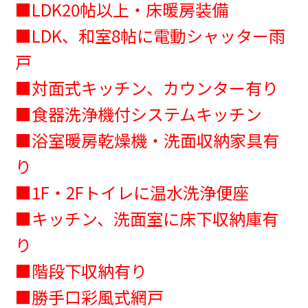
■LDK20帖以上・床暖房装備
■LDK、和室8帖に電動シャッター雨
戸
■対面式キッチン、カウンター有り
■食器洗浄機付システムキッチン
■浴室暖房乾燥機・洗面収納家具有
り
■1F・2Fトイレに温水洗浄便座
■キッチン、洗面室に床下収納庫有
り
■階段下収納有り
■勝手口彩風式網戸