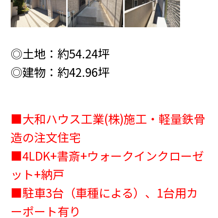
◎土地：約54.24
坪
◎建物：約42.96
坪
■大和ハウス工業(株)施工・軽量鉄骨
造の注文住宅
■4LDK+書斎+ウォークインクローゼ
ット+納戸
■駐車3台（車種による）、
1台用カ
ーポート有り