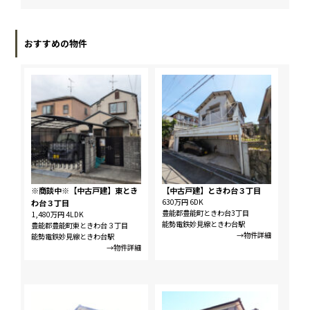
おすすめの物件
※商談中※【中古戸建】東とき
【中古戸建】ときわ台３丁目
630万円
6DK
わ台３丁目
豊能郡豊能町ときわ台3丁目
1,480万円
4LDK
能勢電鉄妙見線ときわ台駅
豊能郡豊能町東ときわ台３丁目
→物件詳細
能勢電鉄妙見線ときわ台駅
→物件詳細