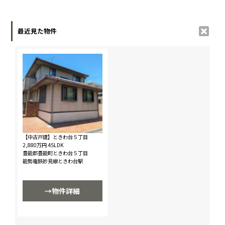
最近見た物件
【中古戸建】ときわ台５丁目
2,880万円
4SLDK
豊能郡豊能町ときわ台５丁目
能勢電鉄妙見線ときわ台駅
→物件詳細